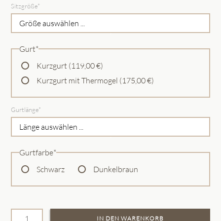
Pflichtfeld
Sitzgröße
*
Pflichtfeld
Gurt
*
Kurzgurt (119,00 €)
Kurzgurt mit Thermogel (175,00 €)
Pflichtfeld
Gurtlänge
*
Pflichtfeld
Gurtfarbe
*
Schwarz
Dunkelbraun